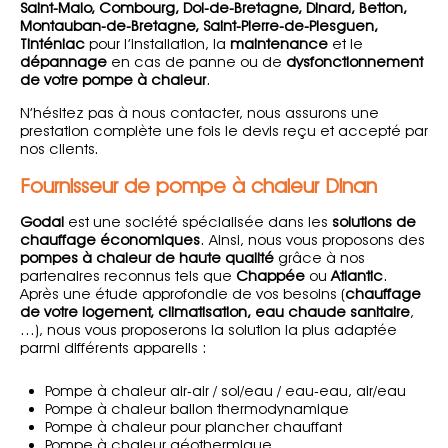
Saint-Malo, Combourg, Dol-de-Bretagne, Dinard, Betton,
Montauban-de-Bretagne, Saint-Pierre-de-Plesguen,
Tinténiac
pour l’installation, la
maintenance
et le
dépannage
en cas de panne ou de
dysfonctionnement
de votre pompe à chaleur
.
N’hésitez pas à nous contacter, nous assurons une
prestation complète une fois le devis reçu et accepté par
nos clients.
Fournisseur de pompe à chaleur Dinan
Godal
est une société spécialisée dans les
solutions de
chauffage économiques
. Ainsi, nous vous proposons des
pompes à chaleur de haute qualité
grâce à nos
partenaires reconnus tels que
Chappée
ou
Atlantic
.
Après une étude approfondie de vos besoins (
chauffage
de votre logement, climatisation, eau chaude sanitaire
,
…), nous vous proposerons la solution la plus adaptée
parmi différents appareils :
Pompe à chaleur air-air / sol/eau / eau-eau, air/eau
Pompe à chaleur ballon thermodynamique
Pompe à chaleur pour plancher chauffant
Pompe à chaleur géothermique