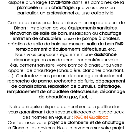
dispose d’un large
savoir-faire
dans les domaines de la
plomberie
et du
chauffage
, que vous soyez un
particulier
, un
professionnel
ou une
collectivité
.
Contactez-nous pour toute intervention rapide autour de
Dinan
: installation de vos
équipements sanitaires
,
rénovation de salle de bain
, installation du
chauffage
,
entretien de chaudière
, pose de
pompe à chaleur
,
création de
salle de bain sur mesure
,
salle de bain PMR
,
remplacement d’équipements défectueux
, etc.
Nous vous proposons également une
assistance
dépannage
en cas de soucis rencontrés sur votre
équipement sanitaire, votre pompe à chaleur ou votre
appareil de chauffage (chaudière, plancher chauffant,
...). Contactez-nous pour un dépannage professionnel :
recherche de panne, recherche de fuite, dégorgement
de canalisations, réparation de cumulus, détartrage,
remplacement de chaudière défectueuse, dépannage
de chaudière gaz, fuel
, …
Notre entreprise dispose de nombreuses qualifications
vous garantissant des travaux efficaces et respectueux
des normes en vigueur :
RGE et Qualipac
.
Confiez-nous votre
projet de plomberie et de chauffage
à Dinan
et les environs. Nous intervenons sur votre
projet