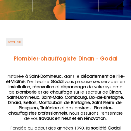
Accueil
Plombier-chauffagiste Dinan - Godal
Installée à
Saint-Domineuc
, dans le
département de l’Ile-
et-Vilaine
, l’entreprise
Godal
vous propose ses services en
installation
,
rénovation
et
dépannage
de votre système
de
plomberie
et de
chauffage
sur le secteur de
Dinan,
Saint-Domineuc, Saint-Malo, Combourg, Dol-de-Bretagne,
Dinard, Betton, Montauban-de-Bretagne, Saint-Pierre-de-
Plesguen, Tinténiac
et des environs.
Plombier-
chauffagistes professionnels
, nous assurons l’ensemble
de vos
travaux en neuf et en rénovation
.
Fondée au début des années 1990, la
société Godal