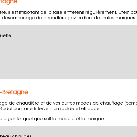
etagne
e, il est important de la faire entretenir régulièrement. C'est 
t le désembouage de chaudière gaz ou fioul de toutes marques.
uette
-Bretagne
nage de chaudière et de vos autres modes de chauffage (pompe 
dal pour une intervention rapide et efficace.
 urgente, quel que soit le modèle et la marque :
 d'eau chaude)